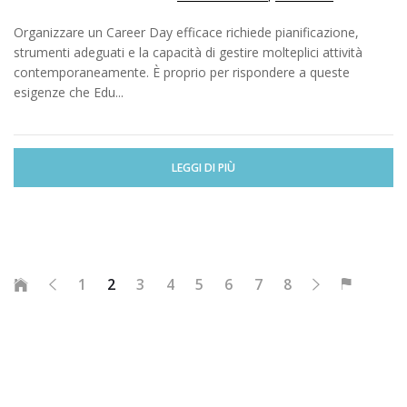
Organizzare un Career Day efficace richiede pianificazione,
strumenti adeguati e la capacità di gestire molteplici attività
contemporaneamente. È proprio per rispondere a queste
esigenze che Edu...
LEGGI DI PIÙ
1
2
3
4
5
6
7
8