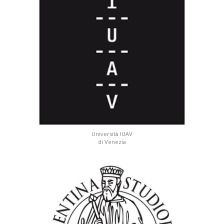
Università IUAV
di Venezia