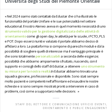
Università degli Studi del Piemonte Orientale
Nel 2024 siamo stati contattati da Edustar che ci ha illustrato le
funzionalità del portale Unifare e le sue potenzialità nel settore
educational. Il nostro Ateneo aveva in quel momento necessità di uno
strumento valido per la gestione digitalizzata delle attività di
orientamento
come gli open day, le attività per le scuole, i PCTO, PLS
e POT. Dopo esserci riuniti e valutato il portale abbiamo deciso di
affidarci a loro. La piattaforma si compone di parecchi moduli e dà la
possibilità di scegliere quelli di interesse ma il vantaggio principale è
che sono totalmente
personalizzabili
a seconda delle esigenze;
possibilità che abbiamo ampiamente sfruttato, riuscendo, con il
supporto e i consigli dello staff di Edustar, a ottenere
uno strumento
su misura per la nostra realtà
.In Edustar abbiamo trovato una
squadra giovane, professionale e disponibile. Sono stati sempre
molto pazienti e competenti nell’affrontare ed esaudire le nostre
richieste e si sono sempre mostrati pronti a intervenire in caso di
problemi, così come a supportarci nelle decisioni.
STAFF DEL RETTORE E COMUNICAZIONE UFFICIO EVENTI,
ORIENTAMENTO E PUBLIC ENGAGEMENT