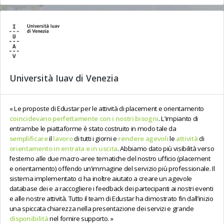
Università Iuav di Venezia
Le proposte di Edustar per le attività di placement e orientamento
coincidevano perfettamente con i nostri bisogni
. L’impianto di
entrambe le piattaforme è stato costruito in modo tale da
semplificare
il
lavoro
di tutti i giorni e
rendere
agevoli
le
attività
di
orientamento in entrata e in uscita
. Abbiamo dato più visibilità verso
l’esterno alle due macro-aree tematiche del nostro ufficio (placement
e orientamento) offendo un’immagine del servizio più professionale. Il
sistema implementato ci ha inoltre aiutato a creare un agevole
database dei e a raccogliere i feedback dei partecipanti ai nostri eventi
e alle nostre attività. Tutto il team di Edustar ha dimostrato fin dall’inizio
una spiccata chiarezza nella presentazione dei servizi e grande
disponibilità
nel fornire supporto.