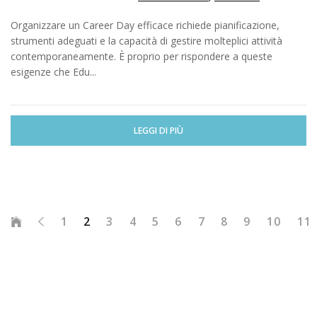
Organizzare un Career Day efficace richiede pianificazione,
strumenti adeguati e la capacità di gestire molteplici attività
contemporaneamente. È proprio per rispondere a queste
esigenze che Edu...
LEGGI DI PIÙ
1
2
3
4
5
6
7
8
9
10
11