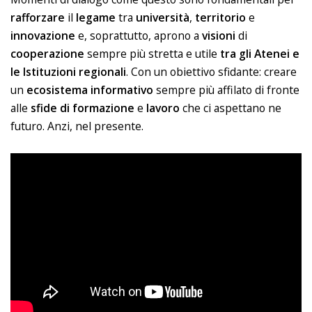
rafforzare
il
legame
tra
università
,
territorio
e
innovazione
e, soprattutto, aprono a
visioni
di
cooperazione
sempre più stretta e utile
tra gli Atenei e
le Istituzioni regionali
. Con un obiettivo sfidante: creare
un
ecosistema
informativo
sempre più affilato di fronte
alle
sfide di formazione
e
lavoro
che ci aspettano ne
futuro. Anzi, nel presente.