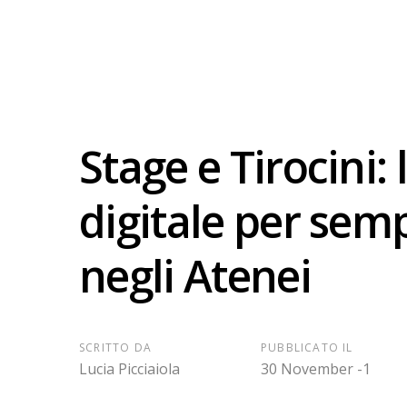
Stage e Tirocini:
digitale per semp
negli Atenei
SCRITTO DA
PUBBLICATO IL
Lucia Picciaiola
30 November -1