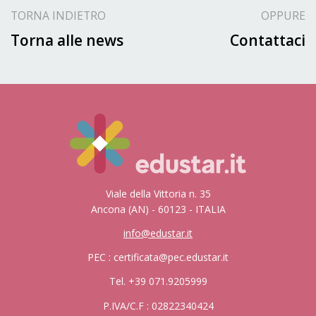
TORNA INDIETRO
OPPURE
Torna alle news
Contattaci
Viale della Vittoria n. 35
Ancona (AN) - 60123 - ITALIA
info@edustar.it
PEC : certificata@pec.edustar.it
Tel. +39 071.9205999
P.IVA/C.F : 02822340424