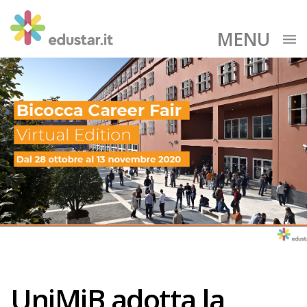
MENU
UniMiB adotta la