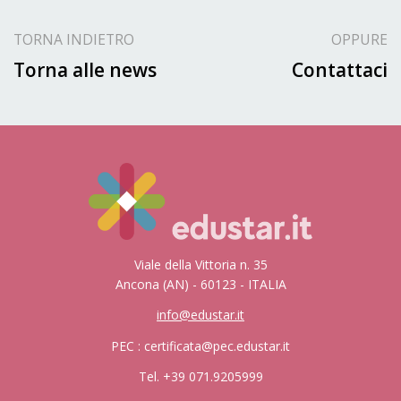
TORNA INDIETRO
OPPURE
Torna alle news
Contattaci
Viale della Vittoria n. 35
Ancona (AN) - 60123 - ITALIA
info@edustar.it
PEC : certificata@pec.edustar.it
Tel. +39 071.9205999