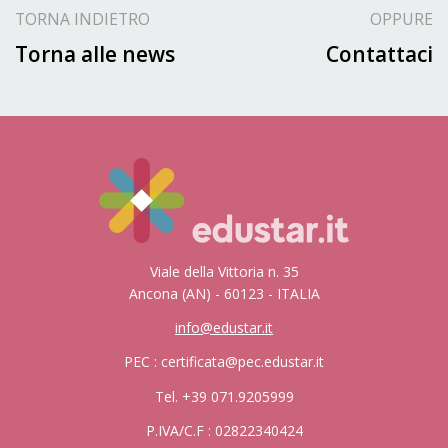
TORNA INDIETRO
OPPURE
Torna alle news
Contattaci
Viale della Vittoria n. 35
Ancona (AN) - 60123 - ITALIA
info@edustar.it
PEC : certificata@pec.edustar.it
Tel. +39 071.9205999
P.IVA/C.F : 02822340424