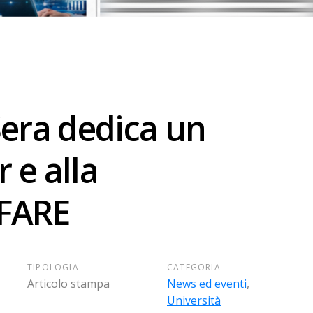
 Sera dedica un
 e alla
IFARE
TIPOLOGIA
CATEGORIA
Articolo stampa
News ed eventi
,
Università