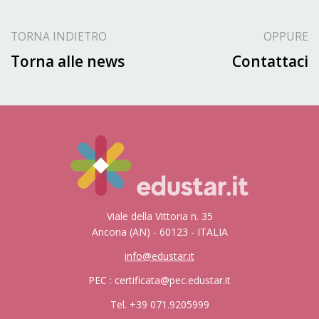
TORNA INDIETRO
OPPURE
Torna alle news
Contattaci
Viale della Vittoria n. 35
Ancona (AN) - 60123 - ITALIA
info@edustar.it
PEC : certificata@pec.edustar.it
Tel. +39 071.9205999